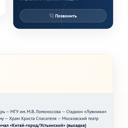
Позвонить
рь — МГУ им. М.В. Ломоносова — Стадион «Лужники»
у — Храм Христа Спасителя — Московский театр
ичал «Китай-город/Устьинский» (высадка)