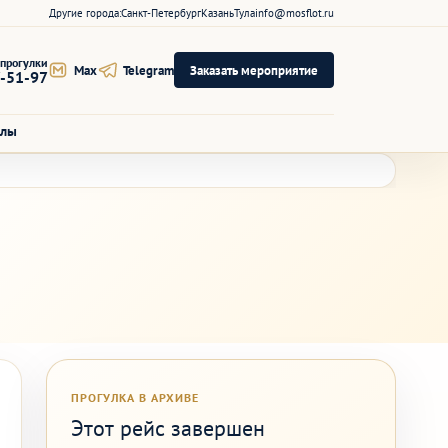
Другие города:
Санкт-Петербург
Казань
Тула
info@mosflot.ru
прогулки
Max
Telegram
Заказать мероприятие
7-51-97
алы
ПРОГУЛКА В АРХИВЕ
Этот рейс завершен