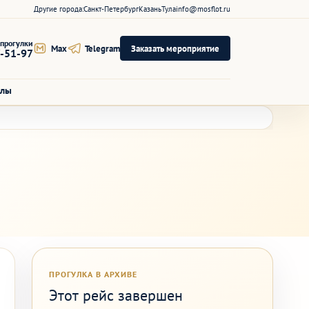
Другие города:
Санкт-Петербург
Казань
Тула
info@mosflot.ru
прогулки
Max
Telegram
Заказать мероприятие
7-51-97
алы
ПРОГУЛКА В АРХИВЕ
Этот рейс завершен