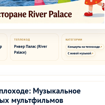
ТЕПЛОХОД
КАТЕГОРИИ
р
Ривер Палас (River
Концерты на теплоходе
Palace)
С живой музыкой
еплоходе: Музыкальное
рых мультфильмов