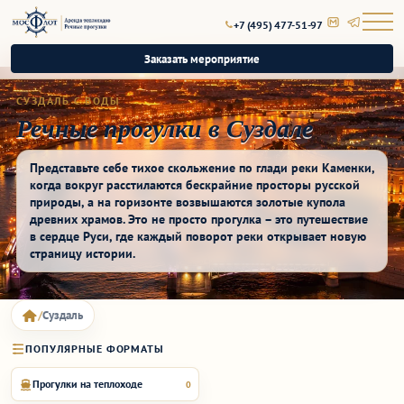
+7 (495) 477-51-97
Заказать мероприятие
СУЗДАЛЬ С ВОДЫ
Речные прогулки в Суздале
Представьте себе тихое скольжение по глади реки Каменки,
когда вокруг расстилаются бескрайние просторы русской
природы, а на горизонте возвышаются золотые купола
древних храмов. Это не просто прогулка – это путешествие
в сердце Руси, где каждый поворот реки открывает новую
страницу истории.
Суздаль
ПОПУЛЯРНЫЕ ФОРМАТЫ
Прогулки на теплоходе
0