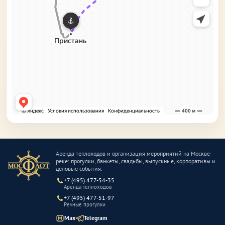
Аренда теплоходов и организация мероприятий на Москве-
реке: прогулки, банкеты, свадьбы, выпускные, корпоративы и
деловые события.
+7 (495) 477-54-35
Аренда теплоходов
+7 (495) 477-51-97
Речные прогулки
Max
Telegram