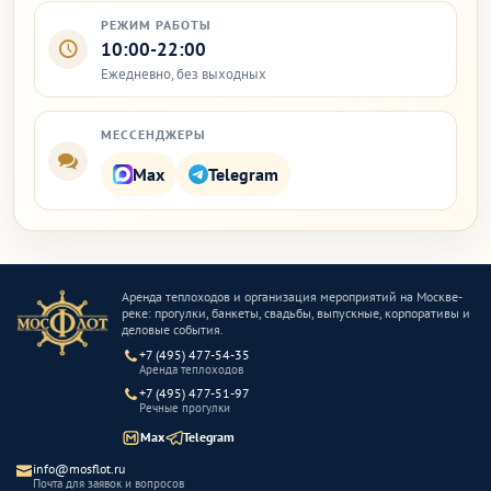
РЕЖИМ РАБОТЫ
10:00-22:00
Ежедневно, без выходных
МЕССЕНДЖЕРЫ
Max
Telegram
Аренда теплоходов и организация мероприятий на Москве-
реке: прогулки, банкеты, свадьбы, выпускные, корпоративы и
деловые события.
+7 (495) 477-54-35
Аренда теплоходов
+7 (495) 477-51-97
Речные прогулки
Max
Telegram
info@mosflot.ru
Почта для заявок и вопросов