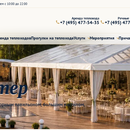
ем с 10:00 до 22:00
Аренда теплохода
Речные 
+7 (495) 477-54-35
+7 (495) 47
енда теплоходов
Прогулки на теплоходе
Услуги
Мероприятия
Прич
тер
торным павильоном, большим настилом,