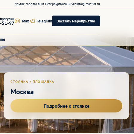
Другие города:
Санкт-Петербург
Казань
Тула
info@mosflot.ru
прогулки
Max
Telegram
Заказать мероприятие
7-51-97
алы
СТОЯНКА / ПЛОЩАДКА
Москва
Подробнее о стоянке