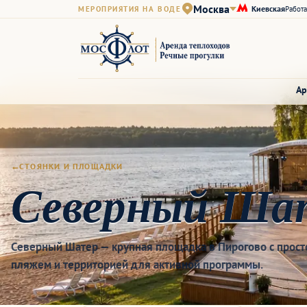
Москва
Киевская
МЕРОПРИЯТИЯ НА ВОДЕ
Работа
Ар
СТОЯНКИ И ПЛОЩАДКИ
Северный Ша
Северный Шатер — крупная площадка в Пирогово с прос
пляжем и территорией для активной программы.