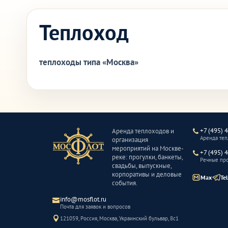
Теплоход
теплоходы типа «Москва»
+7 (495) 
Аренда теплоходов и
Аренда те
организация
мероприятий на Москве-
+7 (495) 
реке: прогулки, банкеты,
Речные пр
свадьбы, выпускные,
корпоративы и деловые
Max
Te
события.
info@mosflot.ru
Почта для заявок и вопросов
121059, Россия, Москва, Украинский бульвар, 8с1