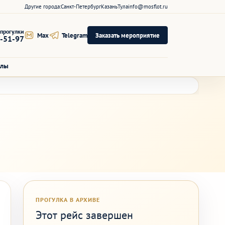
Другие города:
Санкт-Петербург
Казань
Тула
info@mosflot.ru
прогулки
Max
Telegram
Заказать мероприятие
7-51-97
алы
ПРОГУЛКА В АРХИВЕ
Этот рейс завершен