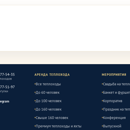
477-54-35
АРЕНДА ТЕПЛОХОДА
МЕРОПРИЯТИЯ
плоходов
Все теплоходы
Свадьба на теп
477-51-97
огулки
До 60 человек
Банкет и фурше
До 100 человек
Корпоратив
legram
До 160 человек
Праздник на те
Свыше 160 человек
Конференция
Премиум теплоходы и яхты
Выпускной