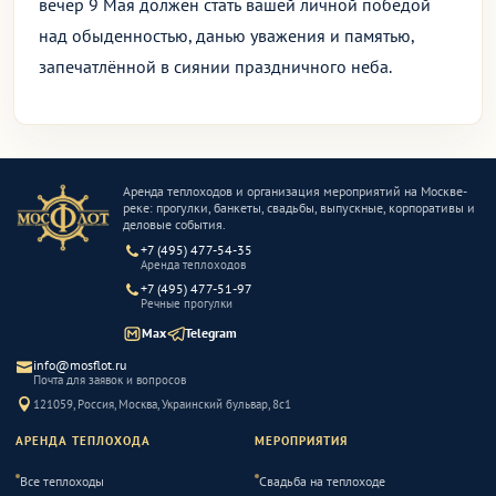
вечер 9 Мая должен стать вашей личной победой
над обыденностью, данью уважения и памятью,
запечатлённой в сиянии праздничного неба.
Аренда теплоходов и организация мероприятий на Москве-
реке: прогулки, банкеты, свадьбы, выпускные, корпоративы и
деловые события.
+7 (495) 477-54-35
Аренда теплоходов
+7 (495) 477-51-97
Речные прогулки
Max
Telegram
info@mosflot.ru
Почта для заявок и вопросов
121059, Россия, Москва, Украинский бульвар, 8с1
АРЕНДА ТЕПЛОХОДА
МЕРОПРИЯТИЯ
Все теплоходы
Свадьба на теплоходе