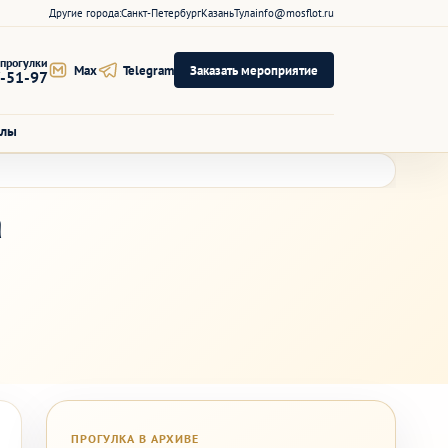
Другие города:
Санкт-Петербург
Казань
Тула
info@mosflot.ru
прогулки
Max
Telegram
Заказать мероприятие
7-51-97
алы
а
ПРОГУЛКА В АРХИВЕ