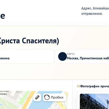
Адрес, ближайши
ле
отправления.
риста Спасителя)
АДРЕС
Ленина
Москва, Пречистенская на
Фотографии прич
02