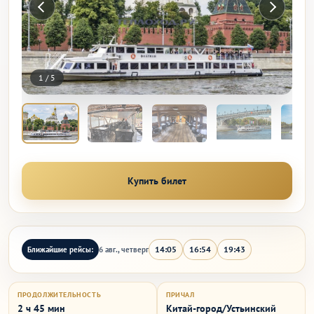
1
/
5
Купить билет
14:05
16:54
19:43
Ближайшие рейсы:
6 авг., четверг
ПРОДОЛЖИТЕЛЬНОСТЬ
ПРИЧАЛ
2 ч 45 мин
Китай-город/Устьинский