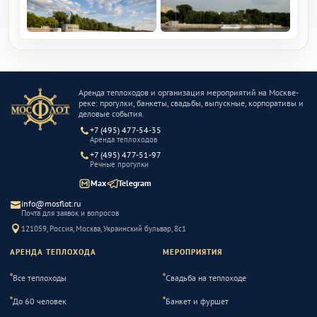
Аренда теплоходов и организация мероприятий на Москве-
реке: прогулки, банкеты, свадьбы, выпускные, корпоративы и
деловые события.
+7 (495) 477-54-35
Аренда теплоходов
+7 (495) 477-51-97
Речные прогулки
Max
Telegram
info@mosflot.ru
Почта для заявок и вопросов
121059, Россия, Москва, Украинский бульвар, 8с1
АРЕНДА ТЕПЛОХОДА
МЕРОПРИЯТИЯ
Все теплоходы
Свадьба на теплоходе
До 60 человек
Банкет и фуршет